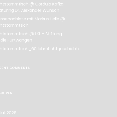
chtstammtisch @ Cordula Kafka
aturing Dr. Alexander Wunsch
ssenachlese mit Markus Helle @
chtstammtsich
chtstammtsich @ LKL – Stiftung
edle Furtwangen
chtstammtsich_60JahreLichtgeschichte
CENT COMMENTS
CHIVES
Juli 2026