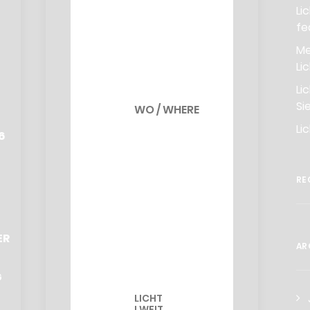
Li
MI I WED
fe
10.06.2026,
Me
19:00, 19:30
Li
HYBRID
Li
Si
WO / WHERE
:
Li
6
@ STUDIO
CORDULA
KAFKA
RE
HEIDELBERGER
STR. 65/66,
ER
4.OG 12435
AR
BERLIN
G
LICHT
I WEIT