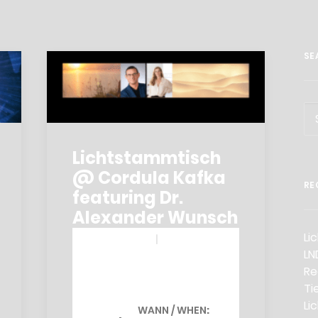
SE
Lichtstammtisch
@ Cordula Kafka
RE
featuring Dr.
Alexander Wunsch
Li
LN
Re
Ti
Li
WANN / WHEN
: