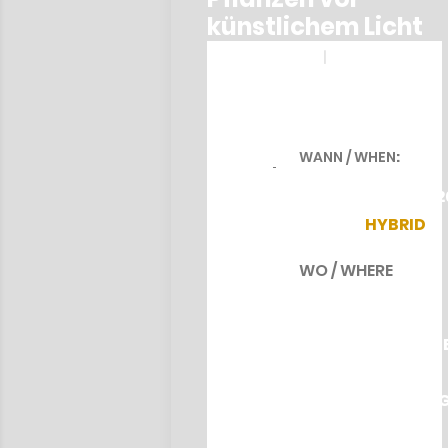
künstlichem Licht
WANN / WHEN
:
MI I WED 12.08.202
AB 19:15
HYBRID
WO / WHERE
:
IM RAHMEN DER
LANGEN NACHT D
ASTRONOMIE/ AS
PART OF THE LON
NIGHT OF