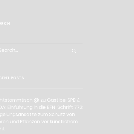
ARCH
CENT POSTS
chtstammtisch @ zu Gast bei SPB &
DA: Einführung in die BFN-Schrift 772:
gelungsansätze zum Schutz von
eren und Pflanzen vor künstlichem
cht