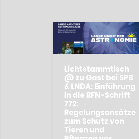
Lichtstammtisch
@ zu Gast bei SPB
& LNDA: Einführung
in die BFN-Schrift
772:
Regelungsansätze
zum Schutz von
Tieren und
Pflanzen vor