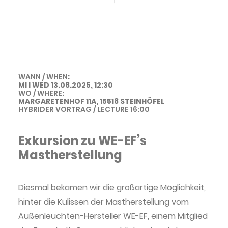
Historie der Privatsphäre-Einstellungen
Einwilligungen widerrufen
second hand
WANN / WHEN
:
MI I WED 13.08.2025, 12:30
WO / WHERE
:
MARGARETENHOF 11A, 15518 STEINHÖFEL
HYBRIDER VORTRAG / LECTURE 16:00
Exkursion zu WE-EF’s
Mastherstellung
LICHTSTAMMTISCH @ WE-EF'S
Diesmal bekamen wir die großartige Möglichkeit,
MASTHERSTELLUNG BEI
hinter die Kulissen der Mastherstellung vom
FÜRSTENWALDE
Außenleuchten-Hersteller WE-EF, einem Mitglied