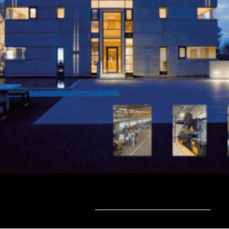
about us.
be a part.
second hand.
partner.
impressum.
home.
Search
Deutsch
Datenschutzerklärung
Privatsphäre-Einstellungen ändern