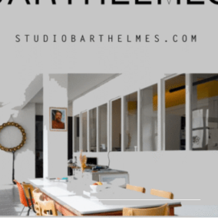
about us.
be a part.
second hand.
partner.
impressum.
home.
Search
Deutsch
Datenschutzerklärung
Privatsphäre-Einstellungen ändern