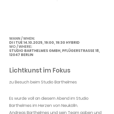
Historie der Privatsphäre-Einstellungen
Einwilligungen widerrufen
second hand
WANN / WHEN
:
DI I TUE 14.10.2025, 19:00, 19:30 HYBRID
WO / WHERE
:
STUDIO BARTHELMES GMBH, PFLÜGERSTRASSE 18, 1
2047 BERLIN
Lichtkunst im Fokus
zu Besuch beim Studio Barthelmes
LICHTSTAMMTISCH @ STUDIO
Es wurde voll an diesem Abend im Studio
BARTHELMES
Barthelmes im Herzen von Neukölln.
Andreas Barthelmes und sein Team gaben und