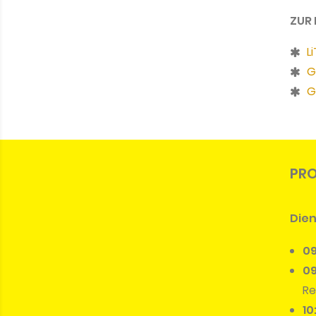
ZUR
L
G
G
PRO
Dien
0
09
Re
10