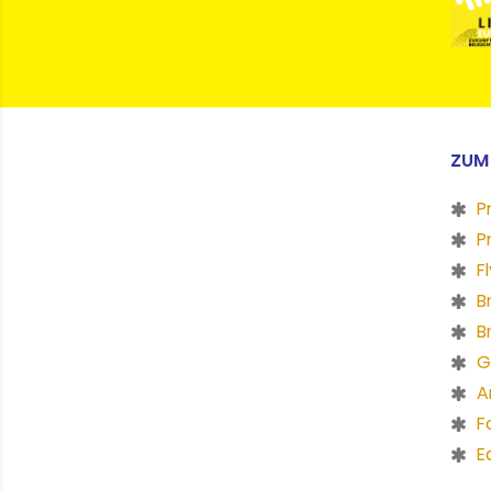
ZUM
P
P
F
B
B
G
A
F
E