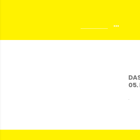
...
DA
05.
.