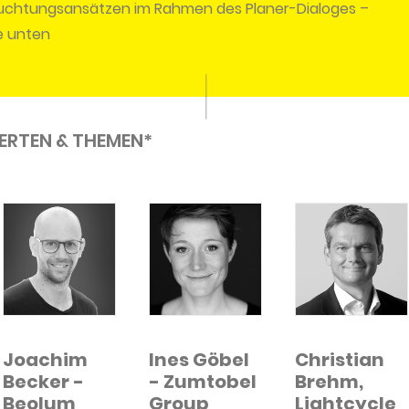
uchtungsansätzen im Rahmen des Planer-Dialoges –
e unten
ERTEN & THEMEN*
Joachim
Ines Göbel
Christian
Becker -
- Zumtobel
Brehm,
Beolum
Group
Lightcycle