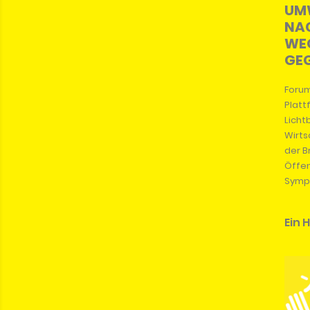
UM
NA
WEG
GE
Forum
Platt
Licht
Wirts
der B
Öffen
Sympo
Ein 