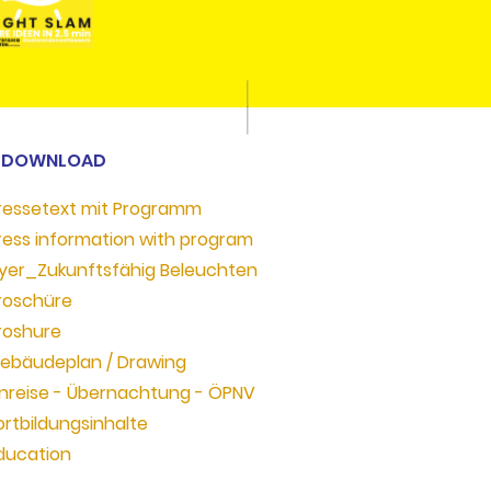
 DOWNLOAD
ressetext mit Programm
ress information with program
lyer_Zukunftsfähig Beleuchten
roschüre
roshure
ebäudeplan / Drawing
nreise - Übernachtung - ÖPNV
ortbildungsinhalte
ducation