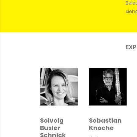
Bele
sieh
EXP
Solveig
Sebastian
Busler
Knoche
Schnick