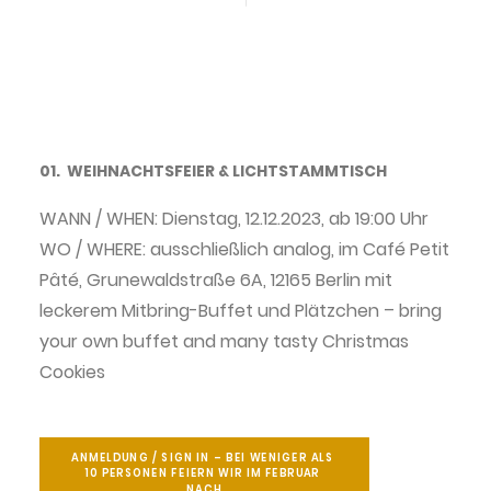
Privatsphäre-Einstellungen ändern
Historie der Privatsphäre-Einstellungen
Einwilligungen widerrufen
second hand
01. WEIHNACHTSFEIER & LICHTSTAMMTISCH
WANN / WHEN: Dienstag, 12.12.2023, ab 19:00 Uhr
WO / WHERE: ausschließlich analog, im Café Petit
Pâté, Grunewaldstraße 6A, 12165 Berlin mit
leckerem Mitbring-Buffet und Plätzchen – bring
your own buffet and many tasty Christmas
WEIHNACHTSFEIER &
Cookies
LICHTSTAMMTISCH - JACK BE
NIMBLE & MORE @ GATHER
AROUND LIGHT
ANMELDUNG / SIGN IN – BEI WENIGER ALS 
10 PERSONEN FEIERN WIR IM FEBRUAR 
NACH