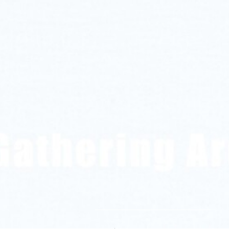
about us.
be a part.
second hand.
partner.
impressum.
home.
Search
Englisch
Deutsch
Datenschutzerklärung